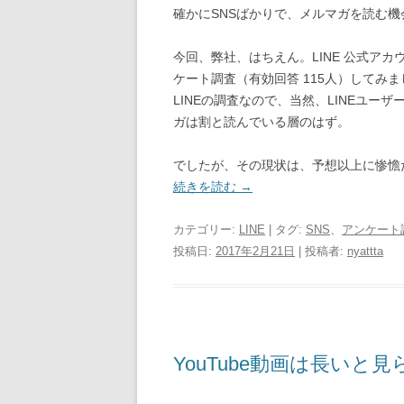
確かにSNSばかりで、メルマガを読む
今回、弊社、はちえん。LINE 公式ア
ケート調査（有効回答 115人）してみま
LINEの調査なので、当然、LINEユ
ガは割と読んでいる層のはず。
でしたが、その現状は、予想以上に惨憺
続きを読む
→
カテゴリー:
LINE
| タグ:
SNS
、
アンケート
投稿日:
2017年2月21日
|
投稿者:
nyattta
YouTube動画は長いと