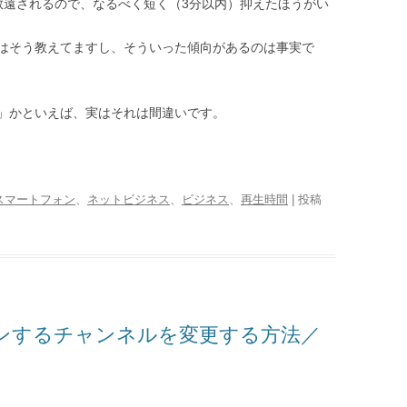
画は敬遠されるので、なるべく短く（3分以内）抑えたほうがい
はそう教えてますし、そういった傾向があるのは事実で
ない」かといえば、実はそれは間違いです。
スマートフォン
、
ネットビジネス
、
ビジネス
、
再生時間
| 投稿
グインするチャンネルを変更する方法／