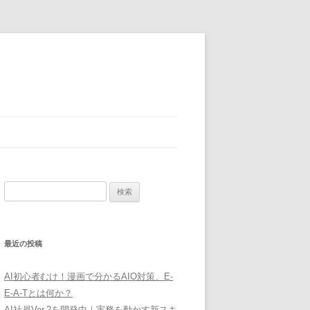
検
索:
最近の投稿
AI初心者むけ！漫画で分かるAIO対策、E-
E-A-Tとは何か？
AI社員Ver.2を開発中｜実務を動かす新スキ