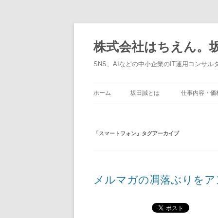
コ
ン
テ
株式会社はちえん。坂
ン
ツ
へ
SNS、AIなどの中小企業のIT運用コンサル
ス
キ
ッ
プ
ホーム
坂田誠とは
仕事内容・価
「
スマートフォン
」タグアーカイブ
メルマガの凋落ぶりをア