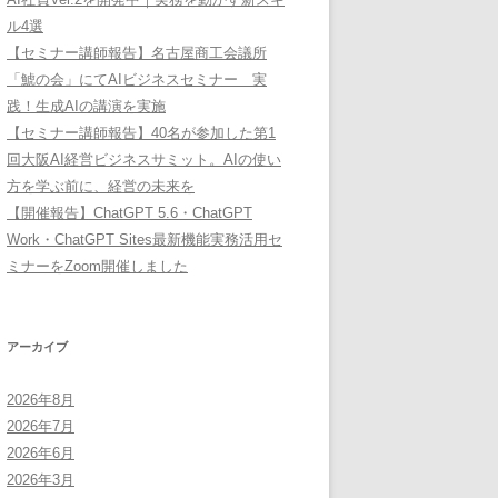
ル4選
【セミナー講師報告】名古屋商工会議所
「鯱の会」にてAIビジネスセミナー 実
践！生成AIの講演を実施
【セミナー講師報告】40名が参加した第1
回大阪AI経営ビジネスサミット。AIの使い
方を学ぶ前に、経営の未来を
【開催報告】ChatGPT 5.6・ChatGPT
Work・ChatGPT Sites最新機能実務活用セ
ミナーをZoom開催しました
アーカイブ
2026年8月
2026年7月
2026年6月
2026年3月