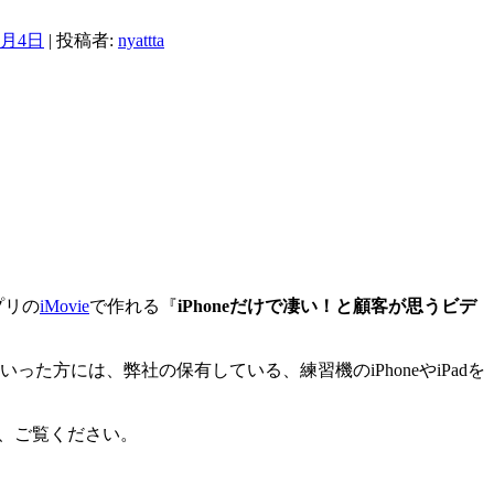
2月4日
|
投稿者:
nyattta
プリの
iMovie
で作れる『
iPhoneだけで凄い！と顧客が思うビデ
った方には、弊社の保有している、練習機のiPhoneやiPadを
例、ご覧ください。