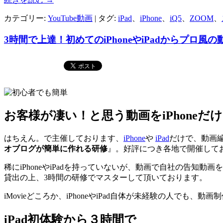
カテゴリー:
YouTube動画
| タグ:
iPad
、
iPhone
、
iQ5
、
ZOOM
、
3時間で上達！初めてのiPhoneやiPadからプロ風
お客様が凄い！と思う動画をiPhoneだ
はちえん。で主催しております、
iPhone
や
iPad
だけで、動画
オブログが簡単に作れる研修
』。好評につき各地で開催して
稀にiPhoneやiPadを持っていないが、動画で自社の告知動
貸出の上、3時間の研修でマスターして頂いております。
iMovieどころか、iPhoneやiPad自体が未経験の人で
iPad初体験から３時間で