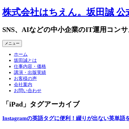
コ
株式会社はちえん。坂田誠 公
ン
テ
ン
SNS、AIなどの中小企業のIT運用コン
ツ
へ
メニュー
ス
キ
ホーム
ッ
坂田誠とは
プ
仕事内容・価格
講演・出版実績
お客様の声
会社案内
お問い合わせ
「
iPad
」タグアーカイブ
Instagramの英語タグに便利！綴りが出ない英単語を