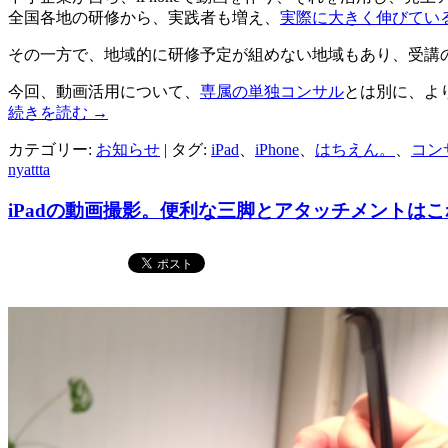
全国各地の研修から、実践者も増え、
実際に大きく伸びてい
その一方で、地域的に研修予定が組めない地域もあり、受講
今回、動画活用について、
専属の単独コンサル
とは別に、よ
続きを読む
→
カテゴリー:
お知らせ
| タグ:
iPad
、
iPhone
、
はちえん。
、
コン
nyattta
iPadの動画撮影。便利な三脚とアタッチメントはこ