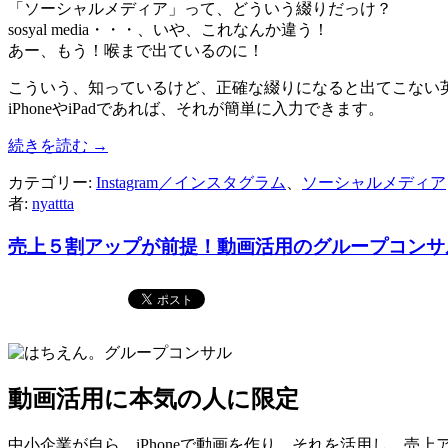
「ソーシャルメディア」って、どういう綴りだっけ？
sosyal media・・・、いや、これなんか違う！
あー、もう！喉まで出ているのに！
こういう、知っているけど、正確な綴りになると出てこない
iPhoneやiPadであれば、それが簡単に入力できます。
続きを読む
→
カテゴリー:
Instagram／インスタグラム
、
ソーシャルメディア
者:
nyattta
売上５割アップが前提！動画活用のグループコンサ
動画活用に本気の人に限定
中小企業が自ら、iPhoneで動画を作り、それを活用し、売上