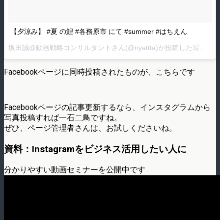
【夕涼み】 #夏 の鯉 #各務原市 にて #summer #はちえん
坂田誠@動画戦略コンサルタントさん(@nyattta)が投稿した写真 –
2
Facebookページに同時投稿されたものが、こちらです
Facebookページの記事更新するなら、インスタグラムから
写真投稿すれば一石二鳥ですね。
ぜひ、ページ管理者さんは、お試しくださいね。
資料：Instagramをビジネス活用したい人に
分かりやすい動画セミナーを公開中です