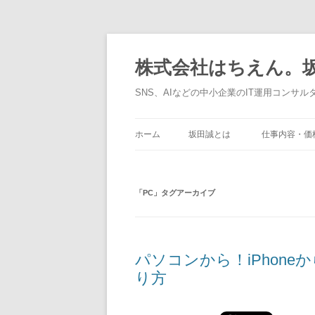
コ
ン
テ
株式会社はちえん。坂
ン
ツ
へ
SNS、AIなどの中小企業のIT運用コンサル
ス
キ
ッ
プ
ホーム
坂田誠とは
仕事内容・価
「
PC
」タグアーカイブ
パソコンから！iPhoneか
り方