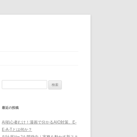
検
索:
最近の投稿
AI初心者むけ！漫画で分かるAIO対策、E-
E-A-Tとは何か？
AI社員Ver.2を開発中｜実務を動かす新スキ