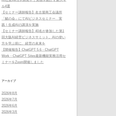
ル4選
【セミナー講師報告】名古屋商工会議所
「鯱の会」にてAIビジネスセミナー 実
践！生成AIの講演を実施
【セミナー講師報告】40名が参加した第1
回大阪AI経営ビジネスサミット。AIの使い
方を学ぶ前に、経営の未来を
【開催報告】ChatGPT 5.6・ChatGPT
Work・ChatGPT Sites最新機能実務活用セ
ミナーをZoom開催しました
アーカイブ
2026年8月
2026年7月
2026年6月
2026年3月