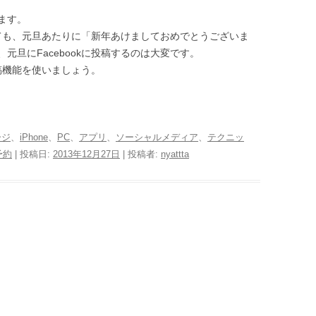
ます。
としても、元旦あたりに「新年あけましておめでとうございま
元旦にFacebookに投稿するのは大変です。
投稿機能を使いましょう。
ージ
、
iPhone
、
PC
、
アプリ
、
ソーシャルメディア
、
テクニッ
予約
| 投稿日:
2013年12月27日
|
投稿者:
nyattta