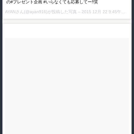
の#プレゼント企画 #いらなくても応募してー‼︎笑
AYANさん(@ayan916)が投稿した写真 –
2015 12月 22 9:45午後 PST