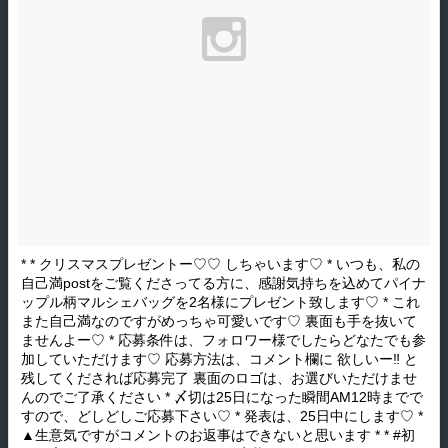
* * クリスマスプレゼントー♡♡ しちゃいます♡ * いつも、私の
自己満postをご覧くださってる方に、感謝気持ちを込めてパイナ
ップル柄マルシェバッグを2名様にプレゼント致します♡ * これ
また自己満なのですがめっちゃ可愛いです♡ 裏面も手を抜いて
ませんよー♡ * 応募条件は、フォロワー様でしたらどなたでも参
加していただけます♡ 応募方法は、コメント欄に 欲しいー‼︎ と
残してくだされば応募完了 裏面のロゴは、お選びいただけませ
んのでご了承ください * 〆切は25日になった瞬間AM12時までで
すので、どしどしご応募下さい♡ * 発表は、25日中にします♡ *
▲生意気ですがコメントのお返事はできないと思います * * #初