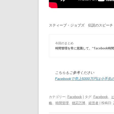
スティーブ・ジョブズ 伝説のスピーチ
今回のまとめ
時間管理を常に意識して、"facebook時
こちらもご参考ください
Facebookで売上5000万円は小
カテゴリー:
Facebook
| タグ:
Facebook
、
略
、
時間管理
、
穂苅万博
、
経営者
| 投稿日: