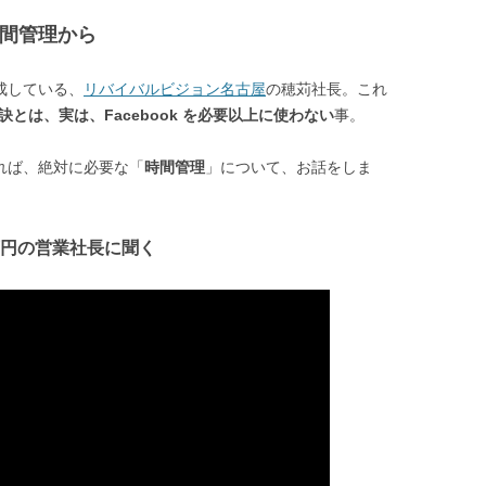
は時間管理から
成している、
リバイバルビジョン名古屋
の穂苅社長。これ
す秘訣とは、実は、Facebook を必要以上に使わない
事。
あれば、絶対に必要な「
時間管理
」について、お話をしま
0万円の営業社長に聞く