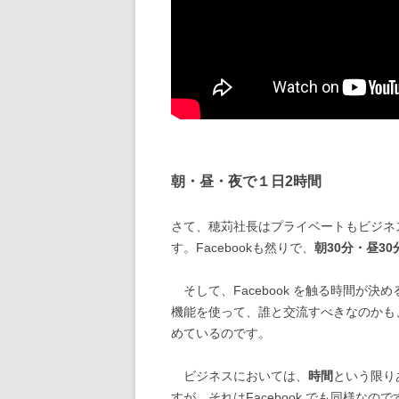
朝・昼・夜で１日2時間
さて、穂苅社長はプライベートもビジネ
す。Facebookも然りで、
朝30分・昼3
そして、Facebook を触る時間が決め
機能を使って、誰と交流すべきなのかも
めているのです。
ビジネスにおいては、
時間
という限り
すが、それはFacebook でも同様なので