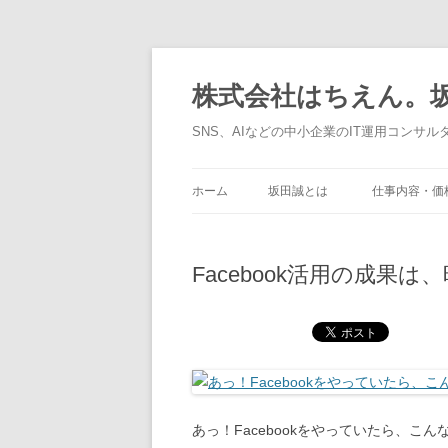
コ
ン
テ
株式会社はちえん。坂
ン
ツ
へ
SNS、AIなどの中小企業のIT運用コンサル
ス
キ
ッ
プ
ホーム
坂田誠とは
仕事内容・価
Facebook活用の成果
あっ！Facebookをやっていたら、こ