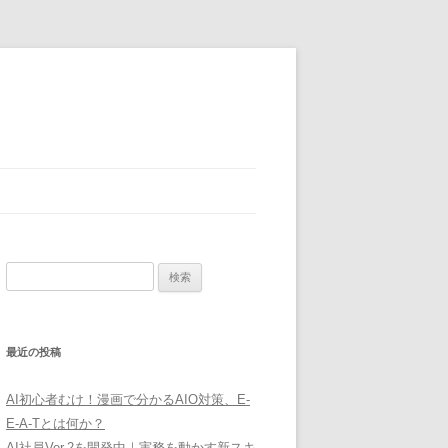
検
索:
最近の投稿
AI初心者むけ！漫画で分かるAIO対策、E-
E-A-Tとは何か？
AI社員Ver.2を開発中｜実務を動かす新スキ