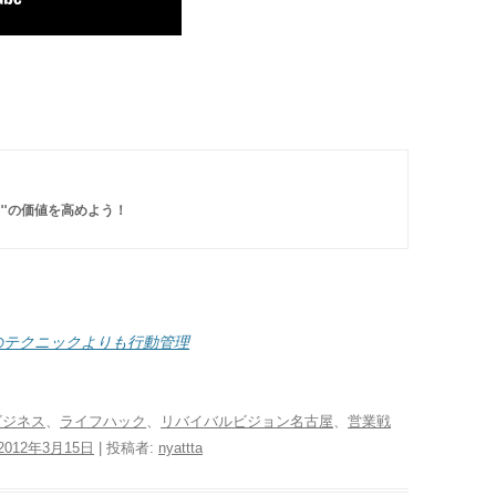
間"の価値を高めよう！
手先のテクニックよりも行動管理
ビジネス
、
ライフハック
、
リバイバルビジョン名古屋
、
営業戦
2012年3月15日
|
投稿者:
nyattta