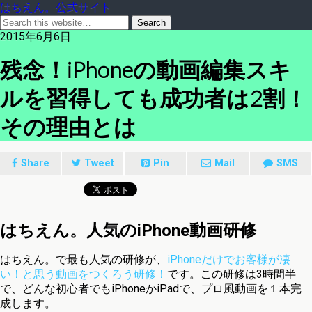
はちえん。公式サイト
2015年6月6日
残念！iPhoneの動画編集スキ
ルを習得しても成功者は2割！
その理由とは
Share
Tweet
Pin
Mail
SMS
はちえん。人気のiPhone動画研修
はちえん。で最も人気の研修が、
iPhoneだけでお客様が凄
い！と思う動画をつくろう研修！
です。この研修は3時間半
で、どんな初心者でもiPhoneかiPadで、プロ風動画を１本完
成します。