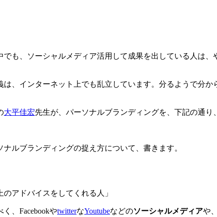
中でも、ソーシャルメディア活用して成果を出している人は、
義は、インターネット上でも乱立しています。分るようで分か
の
大平佳宏
先生が、パーソナルブランディングを、下記の通り
』
ソナルブランディングの捉え方について、書きます。
上のアドバイスをしてくれる人」
Facebookや
twitter
な
Youtube
などの
ソーシャルメディア
や