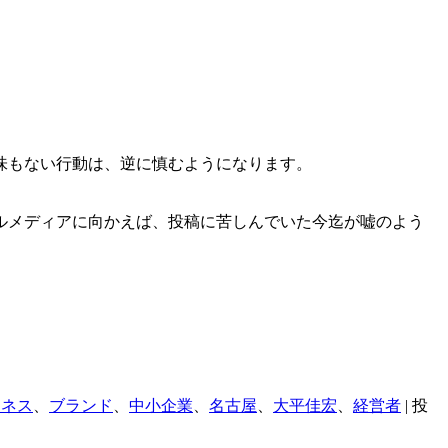
味もない行動は、逆に慎むようになります。
ルメディアに向かえば、投稿に苦しんでいた今迄が嘘のよう
ジネス
、
ブランド
、
中小企業
、
名古屋
、
大平佳宏
、
経営者
| 投