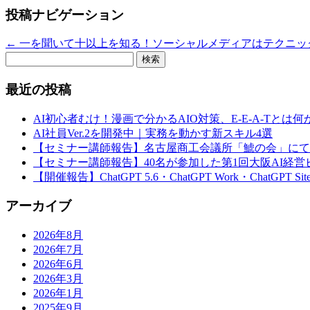
投稿ナビゲーション
←
一を聞いて十以上を知る！ソーシャルメディアはテクニッ
検
索:
最近の投稿
AI初心者むけ！漫画で分かるAIO対策、E-E-A-Tとは何
AI社員Ver.2を開発中｜実務を動かす新スキル4選
【セミナー講師報告】名古屋商工会議所「鯱の会」にて
【セミナー講師報告】40名が参加した第1回大阪AI経
【開催報告】ChatGPT 5.6・ChatGPT Work・Chat
アーカイブ
2026年8月
2026年7月
2026年6月
2026年3月
2026年1月
2025年9月