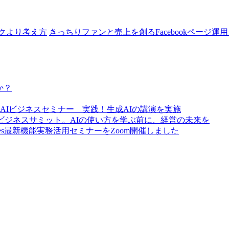
クより考え方
きっちりファンと売上を創るFacebookページ運
か？
AIビジネスセミナー 実践！生成AIの講演を実施
営ビジネスサミット。AIの使い方を学ぶ前に、経営の未来を
GPT Sites最新機能実務活用セミナーをZoom開催しました