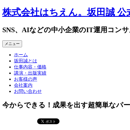
コ
株式会社はちえん。坂田誠 公
ン
テ
ン
SNS、AIなどの中小企業のIT運用コン
ツ
へ
メニュー
ス
キ
ホーム
ッ
坂田誠とは
プ
仕事内容・価格
講演・出版実績
お客様の声
会社案内
お問い合わせ
今からできる！成果を出す超簡単なパ