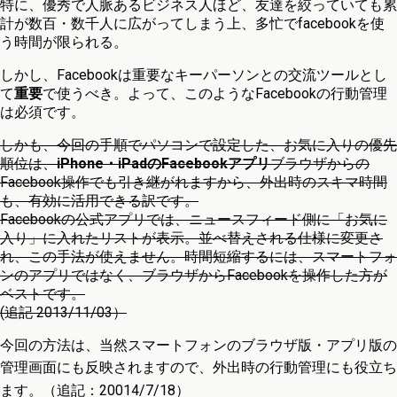
特に、優秀で人脈あるビジネス人ほど、友達を絞っていても累
計が数百・数千人に広がってしまう上、多忙でfacebookを使
う時間が限られる。
しかし、Facebookは重要なキーパーソンとの交流ツールとし
て
重要
で使うべき。よって、このようなFacebookの行動管理
は必須です。
しかも、今回の手順でパソコンで設定した、お気に入りの優先
順位は、
iPhone・iPadの
Facebookアプリ
ブラウザからの
Facebook操作でも引き継がれますから、外出時のスキマ時間
も、有効に活用できる訳です。
Facebookの公式アプリでは、ニュースフィード側に「お気に
入り」に入れたリストが表示。並べ替えされる仕様に変更さ
れ、この手法が使えません。時間短縮するには、スマートフォ
ンのアプリではなく、ブラウザからFacebookを操作した方が
ベストです。
(追記 2013/11/03）
今回の方法は、当然スマートフォンのブラウザ版・アプリ版の
管理画面にも反映されますので、外出時の行動管理にも役立ち
ます。（追記：20014/7/18）