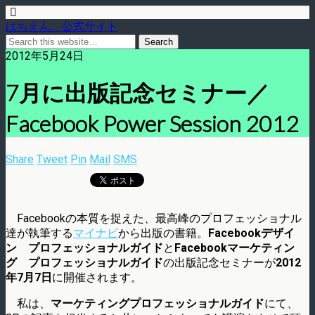
はちえん。公式サイト
2012年5月24日
7月に出版記念セミナー／
Facebook Power Session 2012
Share
Tweet
Pin
Mail
SMS
Facebookの本質を捉えた、最高峰のプロフェッショナル
達が執筆する
マイナビ
から出版の書籍。
Facebookデザイ
ン プロフェッショナルガイド
と
Facebookマーケティン
グ プロフェッショナルガイド
の出版記念セミナーが
2012
年7月7日
に開催されます。
私は、
マーケティングプロフェッショナルガイド
にて、