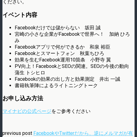
ください。
イベント内容
Facebookだけでは儲からない 坂田 誠
宮崎の小さな企業がFacebookで世界へ！ 加納 ひろ
み
Facebookアプリで何ができるか 和泉 裕臣
Facebookとスマートフォン 秋葉ちひろ
効果を生むFacebook運用10箇条 小野寺 翼
PV向上！FacebookとSEOの関連。SEOの今後の動向
蒲生 トシヒロ
Facebookの効果の出し方と効果測定 井出 一誠
書籍執筆陣によるライトニングトーク
お申し込み方法
マイナビの公式ページ
をご参考ください
previous post
FacebookやTwitterだから、逆にメルマガが有