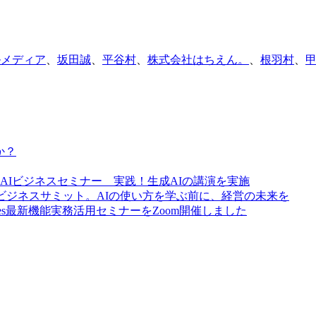
ルメディア
、
坂田誠
、
平谷村
、
株式会社はちえん。
、
根羽村
、
か？
AIビジネスセミナー 実践！生成AIの講演を実施
営ビジネスサミット。AIの使い方を学ぶ前に、経営の未来を
GPT Sites最新機能実務活用セミナーをZoom開催しました