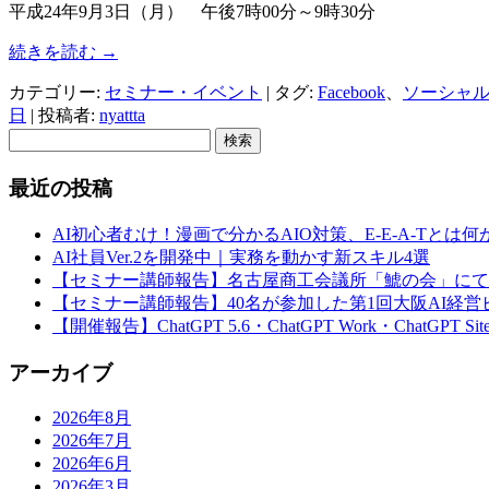
平成24年9月3日（月） 午後7時00分～9時30分
続きを読む
→
カテゴリー:
セミナー・イベント
| タグ:
Facebook
、
ソーシャ
日
|
投稿者:
nyattta
検
索:
最近の投稿
AI初心者むけ！漫画で分かるAIO対策、E-E-A-Tとは何
AI社員Ver.2を開発中｜実務を動かす新スキル4選
【セミナー講師報告】名古屋商工会議所「鯱の会」にて
【セミナー講師報告】40名が参加した第1回大阪AI経
【開催報告】ChatGPT 5.6・ChatGPT Work・Chat
アーカイブ
2026年8月
2026年7月
2026年6月
2026年3月