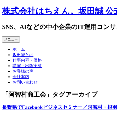
コ
株式会社はちえん。坂田誠 公
ン
テ
ン
SNS、AIなどの中小企業のIT運用コン
ツ
へ
メニュー
ス
キ
ホーム
ッ
坂田誠とは
プ
仕事内容・価格
講演・出版実績
お客様の声
会社案内
お問い合わせ
「
阿智村商工会
」タグアーカイブ
長野県でFacebookビジネスセミナー／阿智村・根