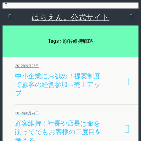
はちえん。公式サイト
Tags › 顧客維持戦略
2012年9月28日
中小企業にお勧め！提案制度
で顧客の経営参加→売上アッ
プ
2012年8月24日
顧客維持！社長や店長は命を
削ってでもお客様の二度目を
考える