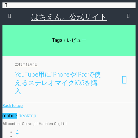
はちえん。公式サイト
Tags › レビュー
2013年12月4日
YouTube用にiPhoneやiPadで使
えるステレオマイクiQ5を購
入
Back to top
mobile
desktop
All content Copyright Hachien Co., Ltd.