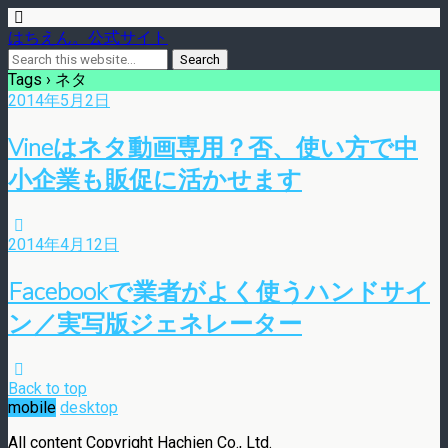
はちえん。公式サイト
Tags › ネタ
2014年5月2日
Vineはネタ動画専用？否、使い方で中
小企業も販促に活かせます
2014年4月12日
Facebookで業者がよく使うハンドサイ
ン／実写版ジェネレーター
Back to top
mobile
desktop
All content Copyright Hachien Co., Ltd.