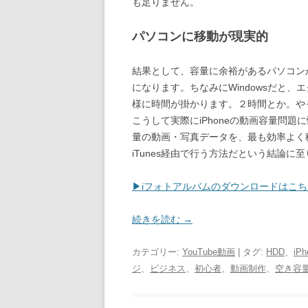
も足りません。
パソコンに移動が現実的
結果として、容量に余裕があるパソコンか
になります。ちなみにWindowsだと
様に時間が掛かります。２時間とか。や
こうして実際にiPhoneの動画容量問題
量の動画・写真データを、最も効率よく
iTunes経由で行う方法だという結論に
▶iフォトアルバムのダウンロードはこ
続きを読む
→
カテゴリー:
YouTube動画
| タグ:
HDD
、
iP
ジ
、
ビジネス
、
初心者
、
動画制作
、
空き容