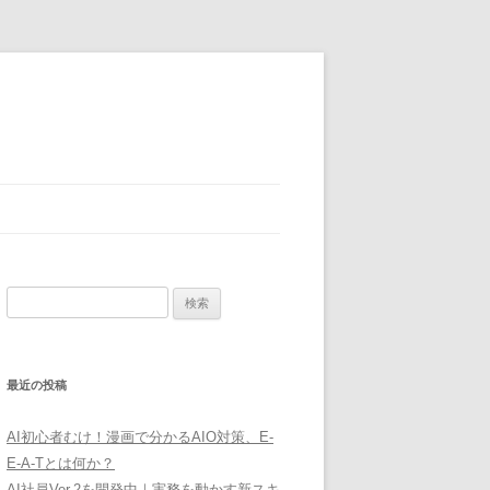
検
索:
最近の投稿
AI初心者むけ！漫画で分かるAIO対策、E-
E-A-Tとは何か？
AI社員Ver.2を開発中｜実務を動かす新スキ