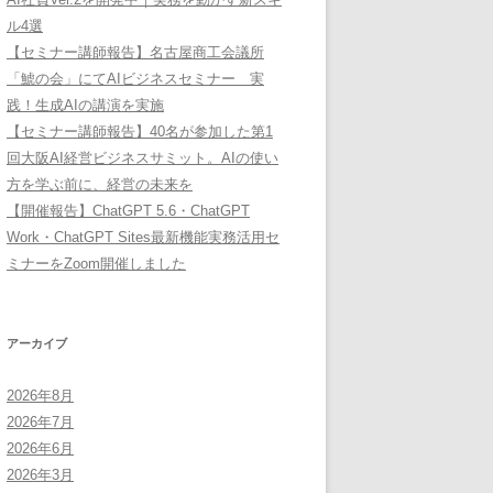
ル4選
【セミナー講師報告】名古屋商工会議所
「鯱の会」にてAIビジネスセミナー 実
践！生成AIの講演を実施
【セミナー講師報告】40名が参加した第1
回大阪AI経営ビジネスサミット。AIの使い
方を学ぶ前に、経営の未来を
【開催報告】ChatGPT 5.6・ChatGPT
Work・ChatGPT Sites最新機能実務活用セ
ミナーをZoom開催しました
アーカイブ
2026年8月
2026年7月
2026年6月
2026年3月