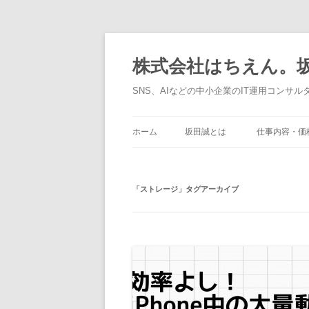
コ
ン
テ
株式会社はちえん。坂
ン
ツ
へ
SNS、AIなどの中小企業のIT運用コンサル
ス
キ
ッ
プ
ホーム
坂田誠とは
仕事内容・価
「
ストレージ
」タグアーカイブ