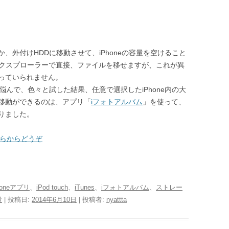
、外付けHDDに移動させて、iPhoneの容量を空けること
、エクスプローラーで直接、ファイルを移せますが、これが異
っていられません。
に悩んで、色々と試した結果、任意で選択したiPhone内の大
移動ができるのは、アプリ「
iフォトアルバム
」を使って、
至りました。
ちらからどうぞ
honeアプリ
、
iPod touch
、
iTunes
、
iフォトアルバム
、
ストレー
量
| 投稿日:
2014年6月10日
|
投稿者:
nyattta