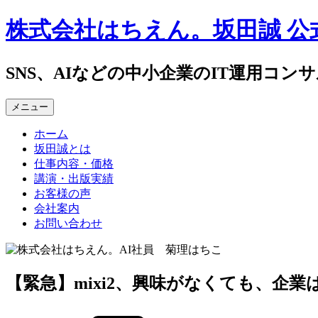
コ
株式会社はちえん。坂田誠 公
ン
テ
ン
SNS、AIなどの中小企業のIT運用コン
ツ
へ
メニュー
ス
キ
ホーム
ッ
坂田誠とは
プ
仕事内容・価格
講演・出版実績
お客様の声
会社案内
お問い合わせ
【緊急】mixi2、興味がなくても、企