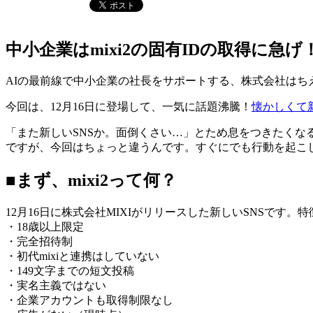
中小企業はmixi2の固有IDの取得に急げ
AIの最前線で中小企業の社長をサポートする、株式会社はち
今回は、12月16日に登場して、一気に話題沸騰！
懐かしくて新し
「また新しいSNSか。面倒くさい…」とため息をつきたくな
ですが、今回はちょっと違うんです。すぐにでも行動を起こ
■まず、mixi2って何？
12月16日に株式会社MIXIがリリースした新しいSNSです。
・18歳以上限定
・完全招待制
・初代mixiと連携はしていない
・149文字までの短文投稿
・実名主義ではない
・企業アカウントも取得制限なし