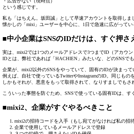
・広告がない（現時点）
という感じです。
私も「はちえん。坂田誠」として早速アカウントを取得しま
懐かしの「mixi」ユーザーを中心に、1日で急速に広がって
■中小企業はSNSのIDだけは、すぐ押さ
実は、mixi2では1つのメールアドレスで3つまでID（アカウ
IDとは、弊社であれば「HACHIEN」みたいな、どのSNS
企業が、mixi2以外のSNSをやっていて、固有のIDが決まっ
例えば、自社で使っているTwitterやInstagramのID。
しかもそれが、悪意をもって取得されて、なりすましでもさ
こういった事態を防ぐため、SNSで使っている固有IDは、
■mixi2、企業がすぐやるべきこと
mixi2の招待コードを入手（もし宛てがなければ私の招
企業で使用しているメールアドレスで登録
３つのID枠で、押さえたいIDを確保